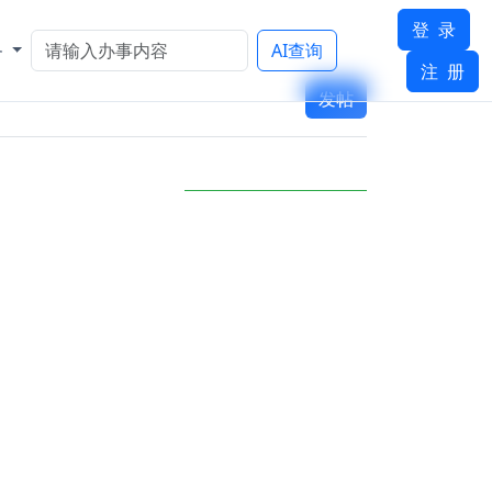
登 录
务
AI查询
注 册
发帖