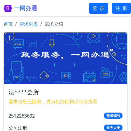
一网办通
登 录
注 册
首页
需求列表
需求介绍
法****会所
需求信息已隐藏，成为代办机构后可以查看
2512263602
需求编号
公司注册
业务大类