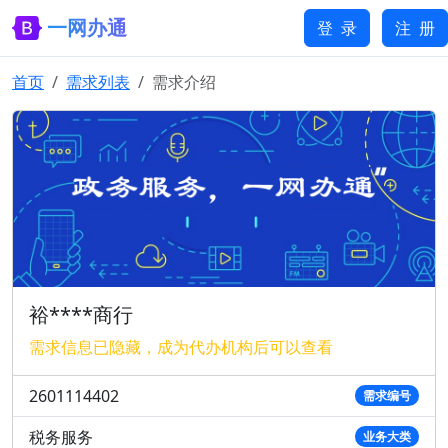
一网办通
登 录
注 册
首页
需求列表
需求介绍
裕****商行
需求信息已隐藏，成为代办机构后可以查看
2601114402
需求编号
税务服务
业务大类