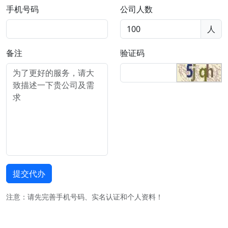
手机号码
公司人数
人
备注
验证码
提交代办
注意：请先完善手机号码、实名认证和个人资料！