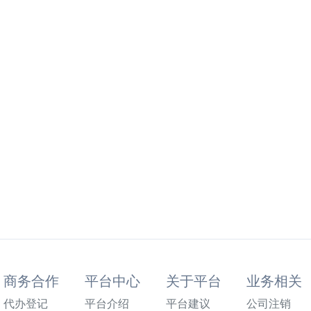
商务合作
平台中心
关于平台
业务相关
代办登记
平台介绍
平台建议
公司注销