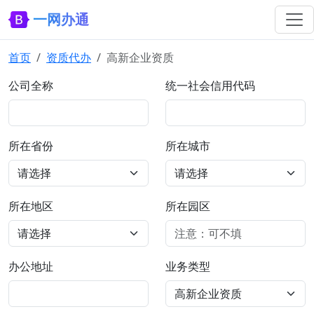
一网办通
首页
资质代办
高新企业资质
公司全称
统一社会信用代码
所在省份
所在城市
所在地区
所在园区
办公地址
业务类型