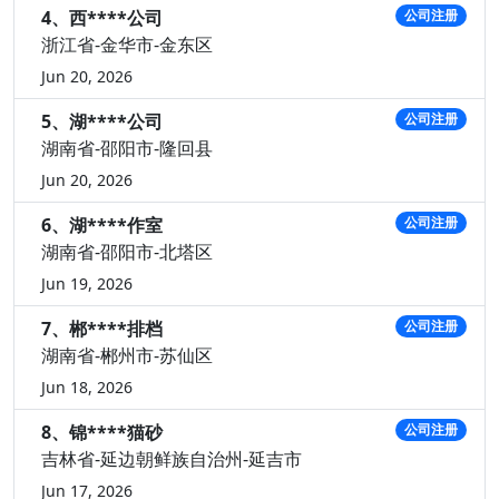
4、西****公司
公司注册
浙江省-金华市-金东区
Jun 20, 2026
5、湖****公司
公司注册
湖南省-邵阳市-隆回县
Jun 20, 2026
6、湖****作室
公司注册
湖南省-邵阳市-北塔区
Jun 19, 2026
7、郴****排档
公司注册
湖南省-郴州市-苏仙区
Jun 18, 2026
8、锦****猫砂
公司注册
吉林省-延边朝鲜族自治州-延吉市
Jun 17, 2026