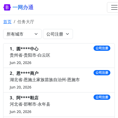
一网办通
首页
任务大厅
1、圆****中心
公司注册
贵州省-贵阳市-白云区
Jun 20, 2026
2、恩****商户
公司注册
湖北省-恩施土家族苗族自治州-恩施市
Jun 20, 2026
3、阿****鞋店
公司注册
河北省-邯郸市-永年县
Jun 20, 2026